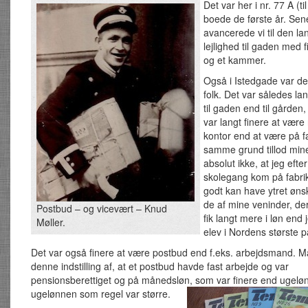
Det var her i nr. 77 A (ti
boede de første år. Sen
avancerede vi til den la
lejlighed til gaden med f
og et kammer.
Også i Istedgade var de
folk. Det var således lan
til gaden end til gården
var langt finere at være
kontor end at være på fa
samme grund tillod min
absolut ikke, at jeg efte
skolegang kom på fabrik
godt kan have ytret øns
de af mine veninder, der
Postbud – og vicevært – Knud
fik langt mere i løn end 
Møller.
elev i Nordens største p
Det var også finere at være postbud end f.eks. arbejdsmand. 
denne indstilling af, at et postbud havde fast arbejde og var
pensionsberettiget og på månedsløn, som var finere end ugelø
ugelønnen som regel var større.