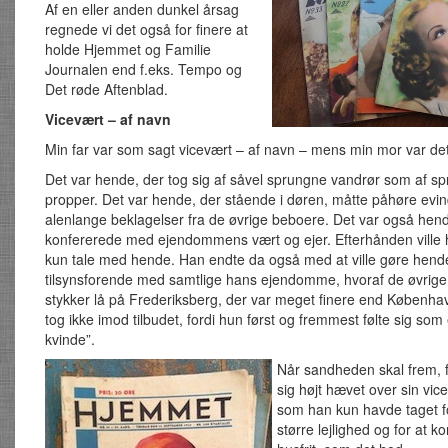
Af en eller anden dunkel årsag
regnede vi det også for finere at
holde Hjemmet og Familie
Journalen end f.eks. Tempo og
Det røde Aftenblad.
Vicevært – af navn
Min far var som sagt vicevært – af navn – mens min mor var det
Det var hende, der tog sig af såvel sprungne vandrør som af s
propper. Det var hende, der stående i døren, måtte påhøre evin
alenlange beklagelser fra de øvrige beboere. Det var også hend
konfererede med ejendommens vært og ejer. Efterhånden ville 
kun tale med hende. Han endte da også med at ville gøre hende 
tilsynsforende med samtlige hans ejendomme, hvoraf de øvrige t
stykker lå på Frederiksberg, der var meget finere end Københa
tog ikke imod tilbudet, fordi hun først og fremmest følte sig so
kvinde”.
Når sandheden skal frem, f
sig højt hævet over sin vice
som han kun havde taget fo
større lejlighed og for at k