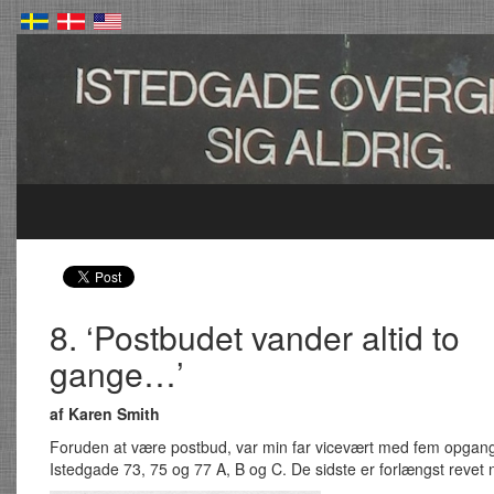
8. ‘Postbudet vander altid to
gange…’
af Karen Smith
Foruden at være postbud, var min far vicevært med fem opgang
Istedgade 73, 75 og 77 A, B og C. De sidste er forlængst revet 