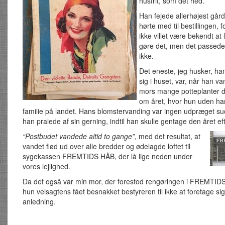
husfrit, som det hed.
Han fejede allerhøjest gård
hørte med til bestillingen, 
ikke villet være bekendt at
gøre det, men det passede
ikke.
Det eneste, jeg husker, ha
sig i huset, var, når han v
mors mange potteplanter d
om året, hvor hun uden ha
familie på landet. Hans blomstervanding var ingen udpræget s
han pralede af sin gerning, indtil han skulle gentage den året eft
“Postbudet vandede altid to gange”,
med det resultat, at
vandet flød ud over alle bredder og ødelagde loftet til
sygekassen FREMTIDS HÅB, der lå lige neden under
vores lejlighed.
Da det også var min mor, der forestod rengøringen i FREMTID
hun velsagtens fået besnakket bestyreren til ikke at foretage si
anledning.