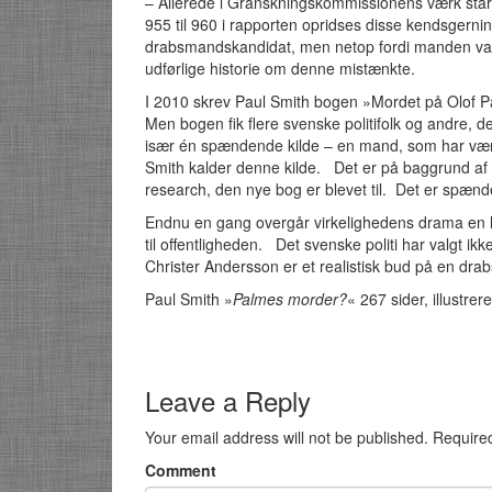
– Allerede i Granskningskommissionens værk står 
955 til 960 i rapporten opridses disse kendsgern
drabsmandskandidat, men netop fordi manden var 
udførlige historie om denne mistænkte.
I 2010 skrev Paul Smith bogen »Mordet på Olof P
Men bogen fik flere svenske politifolk og andre, de
især én spændende kilde – en mand, som har være
Smith kalder denne kilde. Det er på baggrund a
research, den nye bog er blevet til. Det er spæn
Endnu en gang overgår virkelighedens drama en hve
til offentligheden. Det svenske politi har valgt ik
Christer Andersson er et realistisk bud på en dr
Paul Smith »
Palmes morder?
« 267 sider, illustre
Leave a Reply
Your email address will not be published.
Require
Comment