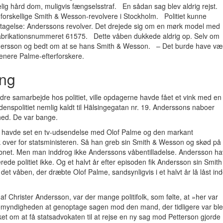
ig hård dom, muligvis fængselsstraf. En sådan sag blev aldrig rejst.
e forskellige Smith & Wesson-revolvere i Stockholm. Politiet kunne
dtagelse: Anderssons revolver. Det drejede sig om en mørk model med
fabrikationsnummeret 61575. Dette våben dukkede aldrig op. Selv om
Andersson og bedt om at se hans Smith & Wesson. – Det burde have væ
 senere Palme-efterforskere.
ang
dre samarbejde hos politiet, ville opdagerne havde fået et vink med en
enspolitiet nemlig kaldt til Hälsingegatan nr. 19. Anderssons naboer
ghed. De var bange.
son havde set en tv-udsendelse med Olof Palme og den markant
 over for statsministeren. Så han greb sin Smith & Wesson og skød på
våbnet. Men man inddrog ikke Anderssons våbentilladelse. Andersson h
rede politiet ikke. Og et halvt år efter episoden fik Andersson sin Smith
 det våben, der dræbte Olof Palme, sandsynligvis i et halvt år lå låst in
af Christer Andersson, var der mange politifolk, som følte, at »her var
emyndigheden at genoptage sagen mod den mand, der tidligere var ble
t om at få statsadvokaten til at rejse en ny sag mod Petterson gjorde