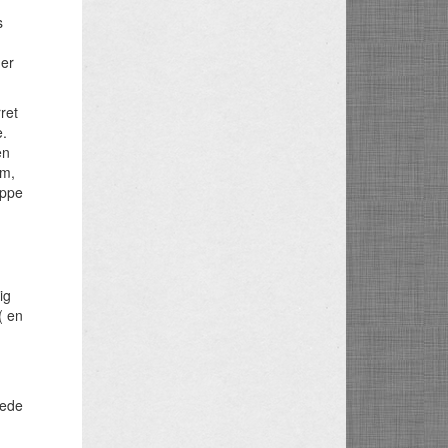
s
 er
ret
e.
en
em,
ippe
ig
( en
rede