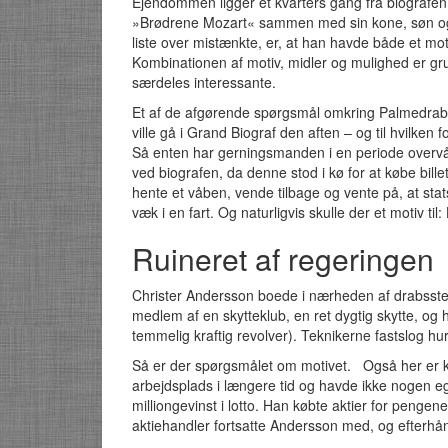
Ejendommen ligger et kvarters gang fra biografen
»Brødrene Mozart« sammen med sin kone, søn og svi
liste over mistænkte, er, at han havde både et moti
Kombinationen af motiv, midler og mulighed er grund
særdeles interessante.
Et af de afgørende spørgsmål omkring Palmedrabe
ville gå i Grand Biograf den aften – og til hvilken
Så enten har gerningsmanden i en periode overvåg
ved biografen, da denne stod i kø for at købe bi
hente et våben, vende tilbage og vente på, at stat
væk i en fart. Og naturligvis skulle der et motiv ti
Ruineret af regeringen
Christer Andersson boede i nærheden af drabsste
medlem af en skytteklub, en ret dygtig skytte, og
temmelig kraftig revolver). Teknikerne fastslog hu
Så er der spørgsmålet om motivet. Også her er kr
arbejdsplads i længere tid og havde ikke nogen e
milliongevinst i lotto. Han købte aktier for pengen
aktiehandler fortsatte Andersson med, og efterh