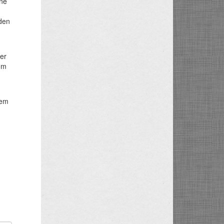
rne
den
der
om
rem