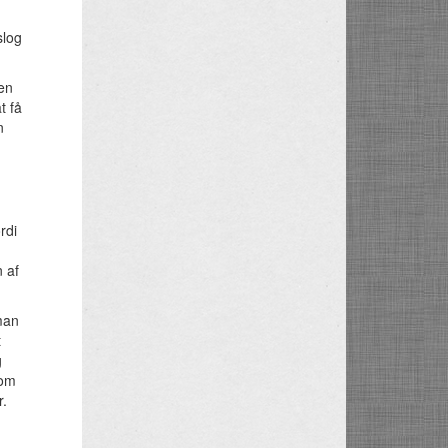
slog
den
t få
n
rdi
 af
 man
t
g
som
r.