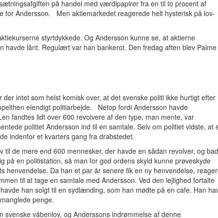
tningsafgiften på handel med værdipapirer fra en til to procent af
nde for Andersson. Men aktiemarkedet reagerede helt hysterisk på lov-
Aktiekurserne styrtdykkede. Og Andersson kunne se, at aktierne
n havde lånt. Regulært var han bankerot. Den fredag aften blev Palme
 der intet som helst komisk over, at det svenske politi ikke hurtigt efter
elthen elendigt politiarbejde. Netop fordi Andersson havde
 Len fandtes lidt over 600 revolvere af den type, man mente, var
tede politiet Andersson ind til en samtale. Selv om politiet vidste, at 
indenfor et kvarters gang fra drabstedet.
krev til de mere end 600 mennesker, der havde en sådan revolver, og ba
ig på en politistation, så man for god ordens skyld kunne prøveskyde
ts henvendelse. Da han et par år senere fik en ny henvendelse, reage
 sammen til at tage en samtale med Andersson. Ved den lejlighed fortalte
havde han solgt til en sydlænding, som han mødte på en cafe. Han ha
an manglede penge.
f den svenske våbenlov, og Anderssons indrømmelse af denne