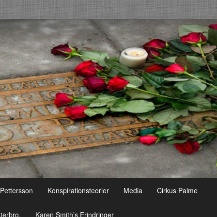
 Pettersson
Konspirationsteorier
Media
Cirkus Palme
terbro.
Karen Smith’s Erindringer