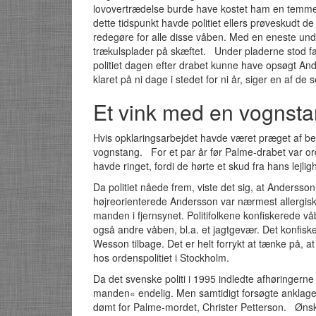
lovovertrædelse burde have kostet ham en temmel
dette tidspunkt havde politiet ellers prøveskudt d
redegøre for alle disse våben. Med en eneste un
trækulsplader på skæftet. Under pladerne stod 
politiet dagen efter drabet kunne have opsøgt 
klaret på ni dage i stedet for ni år, siger en af de
Et vink med en vognst
Hvis opklaringsarbejdet havde været præget af be
vognstang. For et par år før Palme-drabet var ord
havde ringet, fordi de hørte et skud fra hans lejli
Da politiet nåede frem, viste det sig, at Anders
højreorienterede Andersson var nærmest allergisk
manden i fjernsynet. Politifolkene konfiskerede 
også andre våben, bl.a. et jagtgevær. Det konfiske
Wesson tilbage. Det er helt forrykt at tænke på, at
hos ordenspolitiet i Stockholm.
Da det svenske politi i 1995 indledte afhøringerne 
manden« endelig. Men samtidigt forsøgte anklag
dømt for Palme-mordet, Christer Petterson. Ønske