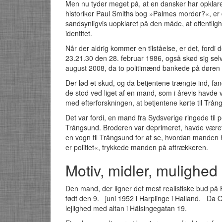
Men nu tyder meget på, at en dansker har opklare
historiker Paul Smiths bog »Palmes morder?«, er 
sandsynligvis uopklaret på den måde, at offentlig
identitet.
Når der aldrig kommer en tilståelse, er det, ford
23.21.30 den 28. februar 1986, også skød sig selv.
august 2008, da to politimænd bankede på døren o
Der lød et skud, og da betjentene trængte ind, fa
de stod ved liget af en mand, som i årevis havde 
med efterforskningen, at betjentene kørte til Trån
Det var fordi, en mand fra Sydsverige ringede til po
Trångsund. Broderen var deprimeret, havde været 
en vogn til Trångsund for at se, hvordan manden
er politiet«, trykkede manden på aftrækkeren.
Motiv, midler, mulighed
Den mand, der ligner det mest realistiske bud p
født den 9. juni 1952 i Harplinge i Halland. Da 
lejlighed med altan i Hälsingegatan 19.