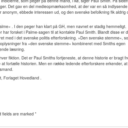
indicierne, som peger på denne mand, i kø, siger Paul Smith. På side
inger. Det gav en del medieopmærksomhed, at der var en så indlysende
anonym, ebbede interessen ud, og den svenske befolkning fik aldrig 
alme« . I den peger han klart på GH, men navnet er stadig hemmeligt.
r har forsket i Palme-sagen til at kontakte Paul Smith. Blandt disse er 
t med i det svenske politis efterforskning. »Den svenske stemme«, s
f oplysninger fra »den svenske stemme« kombineret med Smiths egen
dende læsning.
r fiktion. Det er Paul Smiths fortjeneste, at denne historie er bragt f
ke at fortælle historien. Men en række ledende efterforskere erkender, at
absmand.
ret, Forlaget Hovedland .
d fields are marked
*