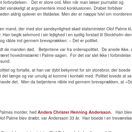
t forbrydelsen. Det er store ord. Men når man læser journalist og
det vanskeligt at argumentere imod konklusionen. Drabet forbliver
heden aldrig oplever en tilståelse. Men der er næppe tvivl om morderen
i den mand, der med stor sandsynlighed skød statsminister Olof Palme kl
 Han begik selvmord i sin lejlighed i en sydlig forstad til Stockholm den
g råbte ind gennem brevsprækken: – Det er politiet.
ndt de manden død. Betjentene var fra ordenspolitiet. De anede ikke, 
været hovedmistænkt i Palme-sagen. For det var slet ikke i forbindelse
gsund.
litiet og fortalte, at han var dybt bekymret for sin storebror, der boede 
det længe og var umulig at komme i kontakt med. Politiet lovede at s
 havde det. Men da betjentene råbte ind gennem brevsprækken, at »D
å Palmes morder, hed
Anders Christer Henning Andersson.
Han blev
Olof Palme blev dræbt, var Andersson 33 år. Han boede i en treværels