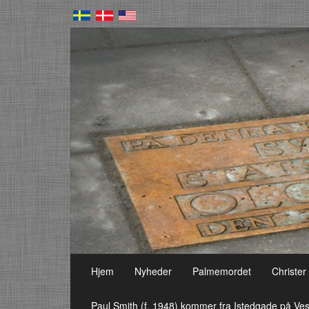
Hjem
Nyheder
Palmemordet
Christer
Paul Smith (f. 1948) kommer fra Istedgade på Ves