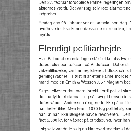
Den 27. februar fordoblede Palme-regeringen omsæ
aktiernes værdi. Det var i sig selv ikke alarmere
indgrebet.
Fredag den 28. februar var en komplet sort dag. 
overhovedet ikke kunne dække de store beløb, ha
myrdet.
Elendigt politiarbejde
Hvis Palme-efterforskningen står i et komisk lys, er
drabet blev opmærksom på Andersson. Det er simp
våbentilladelse, var han registreret. I Stockholms
gerningsvåbnet. Først ni år efter Palme-mordet hen
mand med en Smith & Wesson .357 Magnum boede 
Sagen bliver endnu mere forrykt, fordi politiet s
dem udfylde et skema – og så i øvrigt henvende s
deres våben. Andersson reagerede ikke på politie
han heller ikke. Men først i 1995 tog politiet sig
han, at han ikke længere havde revolveren. Den 
fået 5.500 kr. for våbnet på et tidspunkt, hvor h
I sig selv var dette salg en klar overtrædelse a