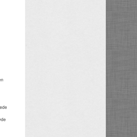
en
d
rede
vde