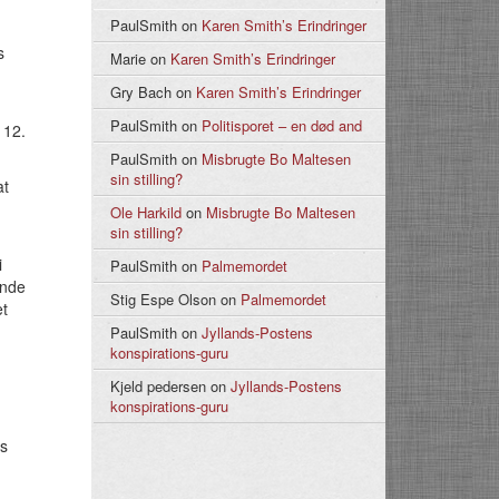
PaulSmith
on
Karen Smith’s Erindringer
s
Marie
on
Karen Smith’s Erindringer
Gry Bach
on
Karen Smith’s Erindringer
.
PaulSmith
on
Politisporet – en død and
 12.
PaulSmith
on
Misbrugte Bo Maltesen
sin stilling?
at
Ole Harkild
on
Misbrugte Bo Maltesen
sin stilling?
i
PaulSmith
on
Palmemordet
ende
Stig Espe Olson
on
Palmemordet
et
PaulSmith
on
Jyllands-Postens
konspirations-guru
Kjeld pedersen
on
Jyllands-Postens
konspirations-guru
es