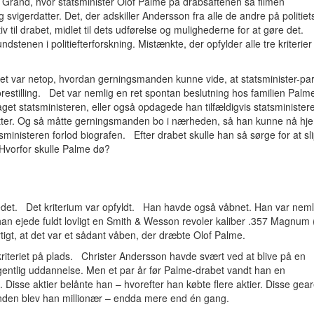
 Grand, hvor statsminister Olof Palme på drabsaftenen så filmen
gerdatter. Det, der adskiller Andersson fra alle de andre på politiet
v til drabet, midlet til dets udførelse og mulighederne for at gøre det.
stenen i politiefterforskning. Mistænkte, der opfylder alle tre kriterier
t var netop, hvordan gerningsmanden kunne vide, at statsminister-par
 forestilling. Det var nemlig en ret spontan beslutning hos familien Palm
et statsministeren, eller også opdagede han tilfældigvis statsminister
lletter. Og så måtte gerningsmanden bo i nærheden, så han kunne nå hj
sministeren forlod biografen. Efter drabet skulle han så sørge for at sl
l: Hvorfor skulle Palme dø?
det. Det kriterium var opfyldt. Han havde også våbnet. Han var neml
 han ejede fuldt lovligt en Smith & Wesson revoler kaliber .357 Magnum 
rtigt, at det var et sådant våben, der dræbte Olof Palme.
iteriet på plads. Christer Andersson havde svært ved at blive på en
gentlig uddannelse. Men et par år før Palme-drabet vandt han en
e. Disse aktier belånte han – hvorefter han købte flere aktier. Disse gea
ånden blev han millionær – endda mere end én gang.