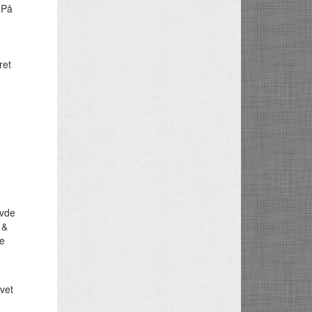
 På
ret
avde
 &
de
vet