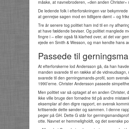
måske, at navnebroderen, »den anden Christer« sl
De ledende folk i efterforskningen var bekymrede
at genrejse sagen mod en tidligere dømt – og frike
Tre år senere tog politiet ham ind til en ny afhørin
at have fældende beviser. Og politiet manglede mor
fingre i – eller også få klarhed over, at det var g
ejede en Smith & Wesson, og man kendte hans a
Passede til gerningsma
At efterforskerne lod Andersson gå, da han havde f
manden svarede til en række af de vidneudsagn, 
svarede til den gerningsmands-profil, som svensk
1990’erne. Christer Andersson passede simpelthen 
Men politiet var så optaget af en anden Christer, 
ikke ville bruge den fornødne tid på andre mistæn
eksemplar af den digre rapport, en svensk kommis
kritiserede dette sønder og sammen. I denne rapp
peger på GH. Dette G står for gerningsmandsprofil
otte. Navnet er hemmeligholdt, og det svenske poli