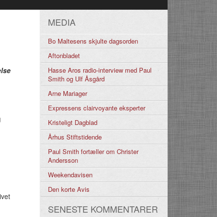
MEDIA
Bo Maltesens skjulte dagsorden
Aftonbladet
lse
Hasse Aros radio-interview med Paul
Smith og Ulf Åsgård
Arne Mariager
Expressens clairvoyante eksperter
g
Kristeligt Dagblad
Århus Stiftstidende
Paul Smith fortæller om Christer
Andersson
Weekendavisen
Den korte Avis
ivet
SENESTE KOMMENTARER