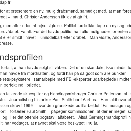
ap fri.
 for at præsentere en ny, mulig drabsmand, samtidigt med, at man fore
ndt – mand. Christer Andersson fik lov at gå fri.
g, men atter uden at rejse sigtelse. Politiet turde ikke tage en ny sag u
dvåbnet. Fatalt. For det havde politiet haft alle muligheder for enten a
emt eller smidt i havet – umiddelbart efter drabet. Man vidste, Andersso
dresse.
ndsprofilen
ortalt, at han havde solgt sit våben. Det er en skandale, ikke mindst fo
man havde fra mordnatten, og fordi han på så godt som alle punkter
e rets-psykiatere i samarbejde med FBI-eksperter udarbejdede i midten
perfekt ind i billedet.
den fallerede skuespiller og blandingsmisbruger Christer Petterson, at
kte. Journalist og historiker Paul Smith bor i Aarhus. Han faldt over e
sion skrev i 1999 – hvor den granskede politiarbejdet i Palmesagen o
ort – fortæller Paul Smith – påpeger kommissionen, at der er meget, 
 og H er det ottende bogstav i alfabetet. Altså Gerningsmandsprofil n
ti har vedtaget, at navnet skal være beskyttet i 40 år.