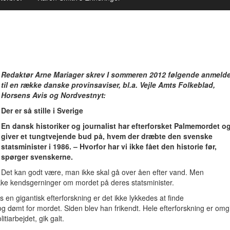
Redaktør Arne Mariager skrev I sommeren 2012 følgende anmelde
til en række danske provinsaviser, bl.a. Vejle Amts Folkeblad,
Horsens Avis og Nordvestnyt:
Der er så stille i Sverige
En dansk historiker og journalist har efterforsket Palmemordet o
giver et tungtvejende bud på, hvem der dræbte den svenske
statsminister i 1986. – Hvorfor har vi ikke fået den historie før,
spørger svenskerne.
Det kan godt være, man ikke skal gå over åen efter vand. Men
kke kendsgerninger om mordet på deres statsminister.
en gigantisk efterforskning er det ikke lykkedes at finde
 dømt for mordet. Siden blev han frikendt. Hele efterforskning er omg
itiarbejdet, gik galt.