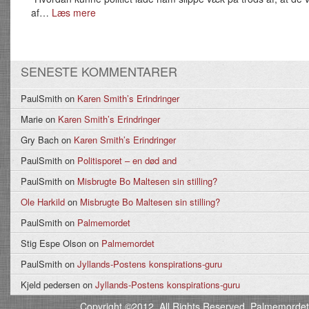
af…
Læs mere
SENESTE KOMMENTARER
PaulSmith
on
Karen Smith’s Erindringer
Marie
on
Karen Smith’s Erindringer
Gry Bach
on
Karen Smith’s Erindringer
PaulSmith
on
Politisporet – en død and
PaulSmith
on
Misbrugte Bo Maltesen sin stilling?
Ole Harkild
on
Misbrugte Bo Maltesen sin stilling?
PaulSmith
on
Palmemordet
Stig Espe Olson
on
Palmemordet
PaulSmith
on
Jyllands-Postens konspirations-guru
Kjeld pedersen
on
Jyllands-Postens konspirations-guru
Copyright ©2012. All Rights Reserved. Palmemordet