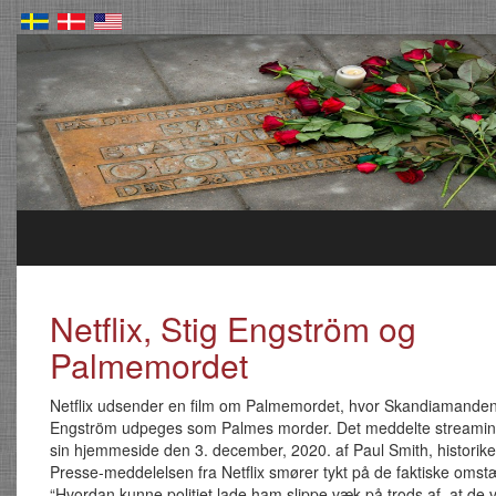
Netflix, Stig Engström og
Palmemordet
Netflix udsender en film om Palmemordet, hvor Skandiamanden
Engström udpeges som Palmes morder. Det meddelte streamin
sin hjemmeside den 3. december, 2020. af Paul Smith, historiker
Presse-meddelelsen fra Netflix smører tykt på de faktiske oms
“Hvordan kunne politiet lade ham slippe væk på trods af, at de 